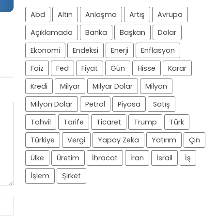
Abd
Altın
Anlaşma
Artış
Avrupa
Açıklamada
Banka
Başkan
Dolar
Ekonomi
Endeksi
Enerji
Enflasyon
Faiz
Fed
Fiyat
Gün
Hisse
Karar
Kredi
Milyar
Milyar Dolar
Milyon
Milyon Dolar
Petrol
Piyasa
Satış
Tahvil
Tarife
Ticaret
Trump
Türk
Türkiye
Vergi
Yapay Zeka
Yatırım
Çin
Ülke
Üretim
İhracat
İran
İsrail
İş
İşlem
Şirket