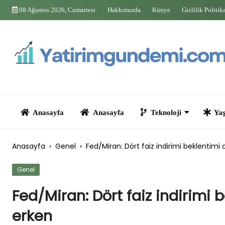
Skip
08 Ağustos 2026, Cumartesi
Hakkımızda
Künye
Gizlilik Politik
to
content
Anasayfa
Anasayfa
Teknoloji
Yaşam
Anasayfa
›
Genel
›
Fed/Miran: Dört faiz indirimi beklentimi
Genel
Fed/Miran: Dört faiz indirimi 
erken