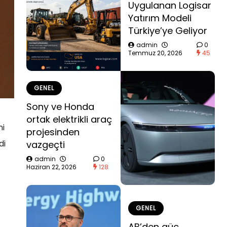
Uygulanan Logisar
Yatırım Modeli
Türkiye’ye Geliyor
admin
0
Temmuz 20, 2026
45
GENEL
Sony ve Honda
ortak elektrikli araç
ni
projesinden
di
vazgeçti
admin
0
Haziran 22, 2026
128
GENEL
AB’den güç