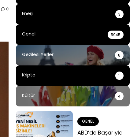
0
Enerji
3
Genel
5945
Gezilesi Yerler
8
Kripto
1
Kültür
4
GENEL
ABD’de Başarıyla