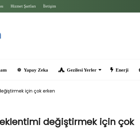
ası
Hizmet Şartları
İletişim
Yapay Zeka
Gezilesi Yerler
Enerji
Seyahat
 değiştirmek için çok erken
beklentimi değiştirmek için çok