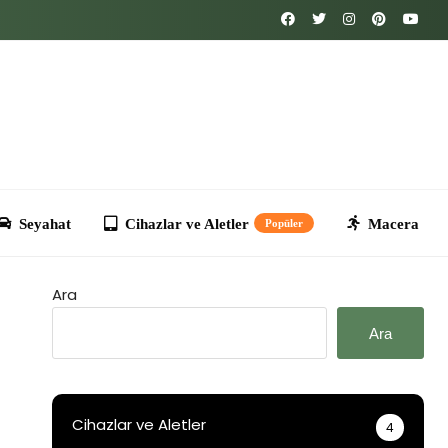
Cihazlar ve Aletler
Macera
Kripto
T
Popüler
Ara
Ara
Cihazlar ve Aletler
4