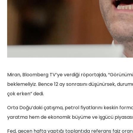
Miran, Bloomberg TV’ye verdiği röportajda, “Görünümü
beklemeliyiz. Bence 12 ay sonrasını düşünürsek, durumu
çok erken” dedi.
Orta Doğu’daki çatışma, petrol fiyatlarını keskin formd
yaratma hem de ekonomik büyüme ve işgücü piyasasını
Fed, geçen hafta yaptığı toplantıda referans faiz oranını