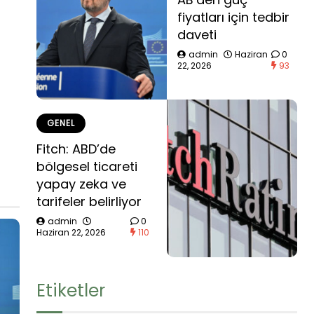
fiyatları için tedbir
daveti
admin
Haziran
0
22, 2026
93
GENEL
Fitch: ABD’de
bölgesel ticareti
yapay zeka ve
tarifeler belirliyor
admin
0
Haziran 22, 2026
110
Etiketler