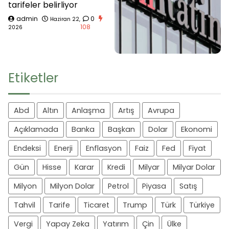
tarifeler belirliyor
admin
0
Haziran 22,
108
2026
Etiketler
Abd
Altın
Anlaşma
Artış
Avrupa
Açıklamada
Banka
Başkan
Dolar
Ekonomi
Endeksi
Enerji
Enflasyon
Faiz
Fed
Fiyat
Gün
Hisse
Karar
Kredi
Milyar
Milyar Dolar
Milyon
Milyon Dolar
Petrol
Piyasa
Satış
Tahvil
Tarife
Ticaret
Trump
Türk
Türkiye
Vergi
Yapay Zeka
Yatırım
Çin
Ülke