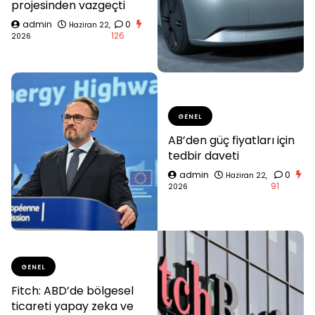
projesinden vazgeçti
admin
0
Haziran 22,
126
2026
GENEL
AB’den güç fiyatları için
tedbir daveti
admin
0
Haziran 22,
91
2026
GENEL
Fitch: ABD’de bölgesel
ticareti yapay zeka ve