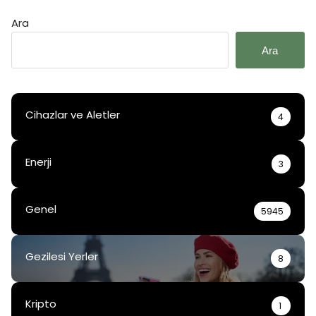
Ara
Ara
Cihazlar ve Aletler
4
Enerji
3
Genel
5945
Gezilesi Yerler
8
Kripto
1