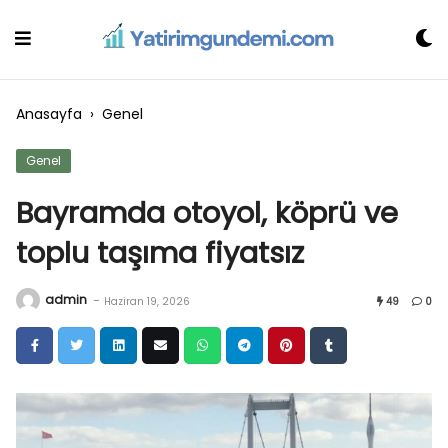
Skip
to
content
Anasayfa
›
Genel
Genel
Bayramda otoyol, köprü ve
toplu taşıma fiyatsız
admin
-
Haziran 19, 2026
49
0