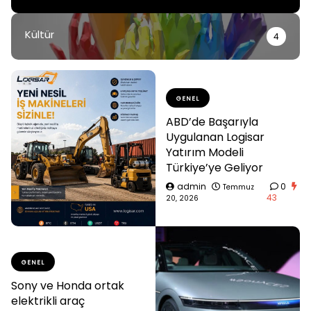
Kültür
4
GENEL
ABD’de Başarıyla
Uygulanan Logisar
Yatırım Modeli
Türkiye’ye Geliyor
admin
0
Temmuz
43
20, 2026
GENEL
Sony ve Honda ortak
elektrikli araç